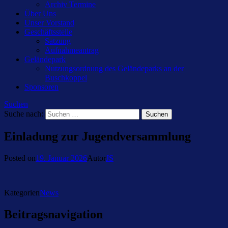
Archiv Termine
Über Uns
Unser Vorstand
Geschäftsstelle
Satzung
Aufnahmeantrag
Geländepark
Nutzungsordnung des Geländeparks an der
Buschkoppel
Sponsoren
Suchen
Suche nach:
Einladung zur Jugendversammlung
Posted on
19. Januar 2026
Autor
JS
Kategorien
News
Beitragsnavigation