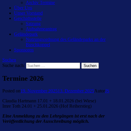
Archiv Termine
Über Uns
Unser Vorstand
Geschäftsstelle
Satzung
Aufnahmeantrag
Geländepark
Nutzungsordnung des Geländeparks an der
Buschkoppel
Sponsoren
Suchen
Suche nach:
Termine 2026
Posted on
19. November 2025
13. Dezember 2025
Autor
JS
Claudia Hartmann 17.01 + 18.01.2026 (bei Wiese)
Imre Toth 24.01 + 25.01.2026 (Hof Reiherstieg)
Eine Anmeldung zu den Lehrgängen ist erst nach der
Veröffentlichung der Ausschreibung möglich.