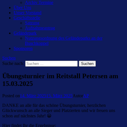
Archiv Termine
Über Uns
Unser Vorstand
Geschäftsstelle
Satzung
Aufnahmeantrag
Geländepark
Nutzungsordnung des Geländeparks an der
Buschkoppel
Sponsoren
Suchen
Suche nach:
Übungsturnier im Reitstall Petersen am
15.03.2025
Posted on
14. März 2025
15. März 2025
Autor
AP
DANKE an alle für das schöne Übungsturnier, herzlichen
Glückwunsch an alle Sieger und Platzierten und wir freuen uns
schon auf nächstes Jahr! 😀
Hier findet Ihr die Ergebnisse: